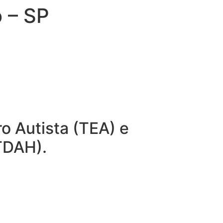
o – SP
o Autista (TEA) e
(TDAH).