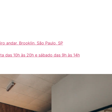
eiro andar, Brooklin, São Paulo, SP
ta das 10h às 20h e sábado das 9h às 14h